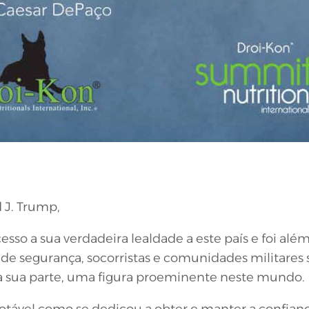
 J. Trump,
so a sua verdadeira lealdade a este país e foi alé
s de segurança, socorristas e comunidades militare
 sua parte, uma figura proeminente neste mundo.
tável como se dedicou a obter e manter a confian