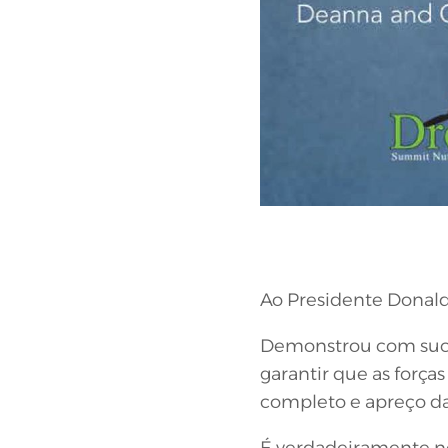
Ao Presidente Donald
Demonstrou com suces
garantir que as força
completo e apreço da
É verdadeiramente no