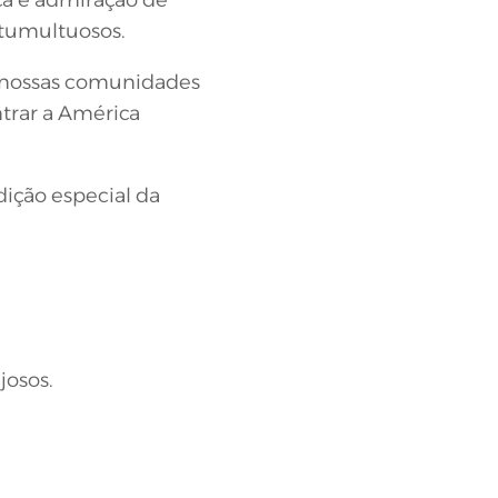
 tumultuosos.
as nossas comunidades
ntrar a América
dição especial da
josos.