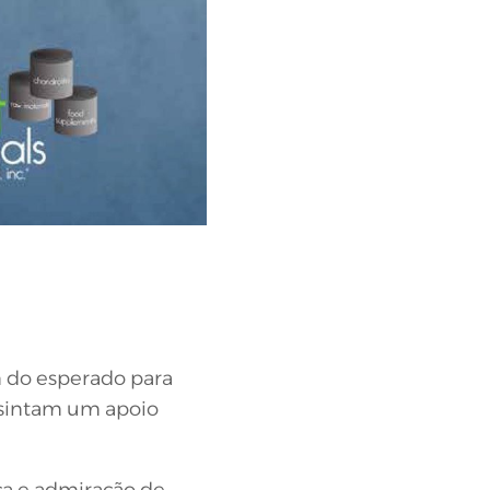
m do esperado para
s sintam um apoio
ça e admiração de