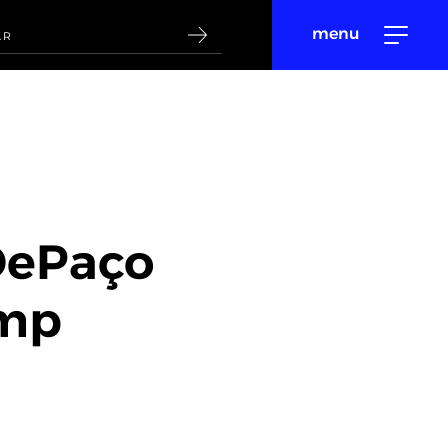
menu
DePaço
ump