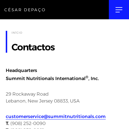
CÉSAR DEPAÇO
INÍCIO
Contactos
Headquarters
®
Summit Nutritionals International
, Inc.
29 Rockaway Road
Lebanon, New Jersey 08833, USA
customerservice@summitnutritionals.com
T.
(908) 252-0090