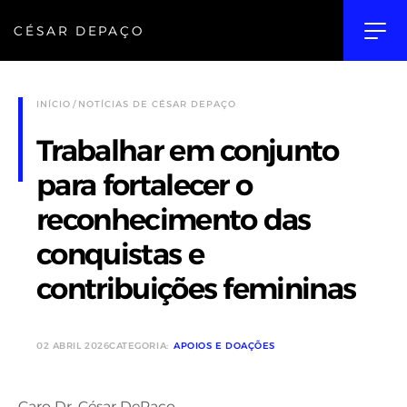
CÉSAR DEPAÇO
INÍCIO
NOTÍCIAS DE CÉSAR DEPAÇO
Trabalhar em conjunto
para fortalecer o
reconhecimento das
conquistas e
contribuições femininas
02 ABRIL 2026
CATEGORIA:
APOIOS E DOAÇÕES
Caro Dr. César DePaço,