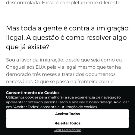
descontrolada. E isso é completamente diferente.
Mas toda a gente é contra a imigração
ilegal. A questão é como resolver algo
que já existe?
Sou a favor da imigração, desde que seja como eu.
Cheguei aos EUA pela via legal mesmo que tenha
demorado três meses a tratar dos documentos
necessários. O que se passa na fronteira com o
México é indescritível. Mais depressa ajudam os
Consentimento de Cookies
ilegais a entrar no país, do que os cidadãos norte-
Utilizamos cookies para melhorar a sua experiência de navegação,
apresentar conteúdo personalizado e analisar o nosso tráfego. Ao clicar
americanos que precisam de ajuda. E isso para mim
em "Aceitar Todos", consente a utilização de cookies.
não faz qualquer sentido.
Aceitar Todos
Rejeitar Todos
Gerir Preferências