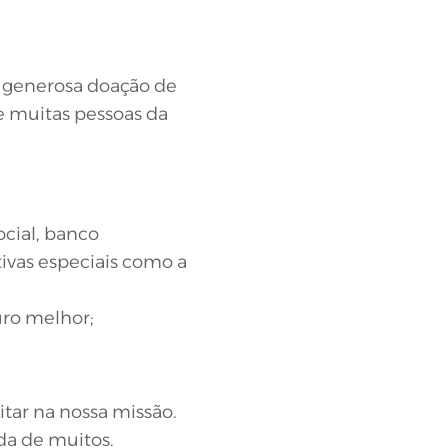
a generosa doação de
de muitas pessoas da
ocial, banco
ivas especiais como a
uro melhor;
tar na nossa missão.
da de muitos.