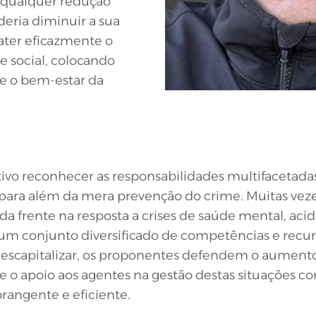
qualquer redução
eria diminuir a sua
ter eficazmente o
e social, colocando
 e o bem-estar da
ivo reconhecer as responsabilidades multifacetadas
ra além da mera prevenção do crime. Muitas vezes
 da frente na resposta a crises de saúde mental, aci
e um conjunto diversificado de competências e rec
descapitalizar, os proponentes defendem o aumento
e o apoio aos agentes na gestão destas situações c
rangente e eficiente.