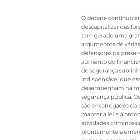
O debate contínuo e
descapitalizar das fo
tem gerado uma gra
argumentos de várias 
defensores da preser
aumento do financiam
de segurança sublin
indispensável que es
desempenham na ma
segurança pública. Os
são encarregados da t
manter a lei e a orde
atividades criminosa
prontamente a emerg