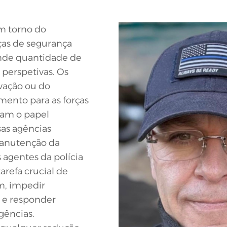
m torno do
rças de segurança
nde quantidade de
perspetivas. Os
vação ou do
ento para as forças
ham o papel
sas agências
nutenção da
 agentes da polícia
arefa crucial de
m, impedir
s e responder
ências.