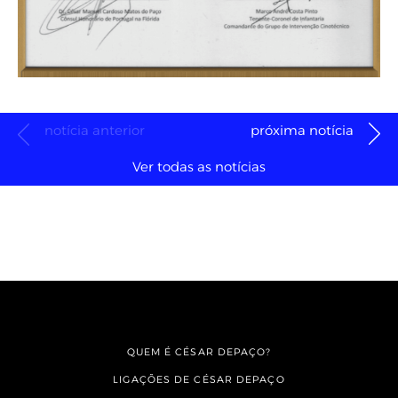
notícia anterior
próxima notícia
Ver todas as notícias
QUEM É CÉSAR DEPAÇO?
LIGAÇÕES DE CÉSAR DEPAÇO