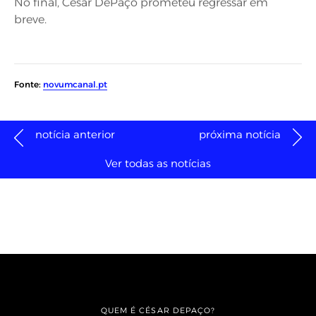
No final, César DePaço prometeu regressar em
breve.
Fonte:
novumcanal.pt
notícia anterior
próxima notícia
Ver todas as notícias
QUEM É CÉSAR DEPAÇO?